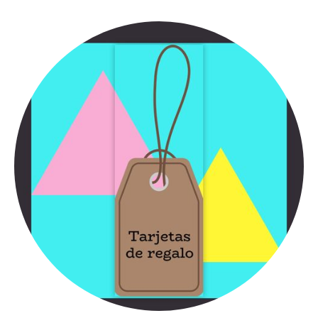
condimentum felis vitae efficitur. Sed vel dictum quam, at blandit leo.